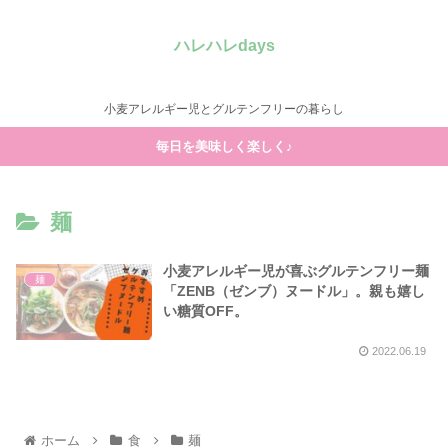
ハレハレdays
小麦アレルギー児とグルテンフリーの暮らし
毎日を美味しく楽しく♪
麺
小麦アレルギー児が喜ぶグルテンフリー麺
麺
「ZENB（ゼンブ）ヌードル」。親も嬉し
い糖質OFF。
2022.06.19
ホーム
食
麺