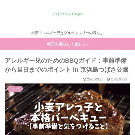
ハレハレdays
小麦アレルギー児とグルテンフリーの暮らし
毎日を美味しく楽しく♪
アレルギー児のためのBBQガイド：事前準備
から当日までのポイント in 京浜島つばさ公園
2023.03.26
2023.03.22
その他