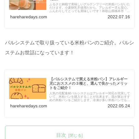
ふるさと納税で美味しいグルテンフリーの米粉パンがいた
だけます。小麦卵乳不使用だから、アレルギー児も安心。
ふんわりしてとっても美味しいです！和歌山県橋本市「結
Musubi」の米粉パンをぜひ試してみてくださいね。
hareharedays.com
2022.07.16
パルシステムで取り扱っている米粉パンのご紹介。パルシ
ステムお世話になっています！
【パルシステムで買える米粉パン】アレルギー
児におススメの３種と、選んで良かったメリッ
トをご紹介！
人気の宅配食材パルシステムはアレルギー対応が充実して
いて、米粉パンを購入することが出来ます。我が家おすす
めの米粉パンをご紹介します。冷凍が多い米粉パンでも送
料や冷凍送料がかからず、手数料だけで届けてくれるのが
hareharedays.com
2022.05.24
大きな魅了です。ぜひお試しください。
目次