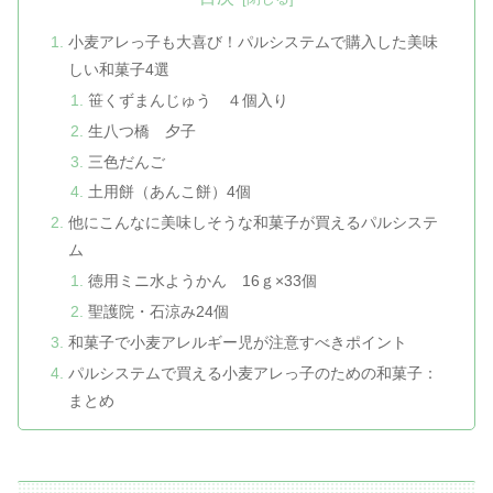
小麦アレっ子も大喜び！パルシステムで購入した美味
しい和菓子4選
笹くずまんじゅう ４個入り
生八つ橋 夕子
三色だんご
土用餅（あんこ餅）4個
他にこんなに美味しそうな和菓子が買えるパルシステ
ム
徳用ミニ水ようかん 16ｇ×33個
聖護院・石涼み24個
和菓子で小麦アレルギー児が注意すべきポイント
パルシステムで買える小麦アレっ子のための和菓子：
まとめ